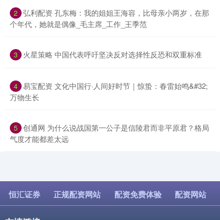
​弘利配资 孔东梅：我的姐姐王海容，比母亲小两岁，在那
2
个年代，她就是偶像_毛主席_工作_王季范
​火星策略 中国代表呼吁坚决反对选择性反恐和双重标准
3
​易宝配资 文化中国行·人间好时节｜惊蛰：春雷始鸣&#32;
4
万物生长
​创通网 为什么说战国第一公子是信陵君而非平原君？格局
5
气度才能都差太远
恒汇证券
正规配资网站
配资免费体验
配资网站