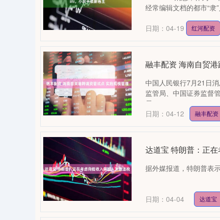
经常编辑文档的都市“隶”
日期：04-19
红河配资
融丰配资 海南自贸港
中国人民银行7月21日
监管局、中国证券监督
局....
日期：04-12
融丰配资
达道宝 特朗普：正
据外媒报道，特朗普表示
日期：04-04
达道宝