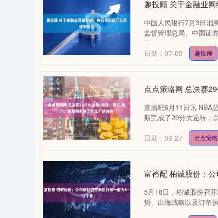
趣投顾 关于金融业
中国人民银行7月3日消
监督管理总局、中国证
管....
日期：07-05
趣投顾
点点策略网 总决赛2
直播吧6月11日讯 NBA
斯完成了29分大逆转，总
日期：06-27
点点策略
富裕配 柏诚股份：公
5月18日，柏诚股份召开
势、出海战略以及订单执