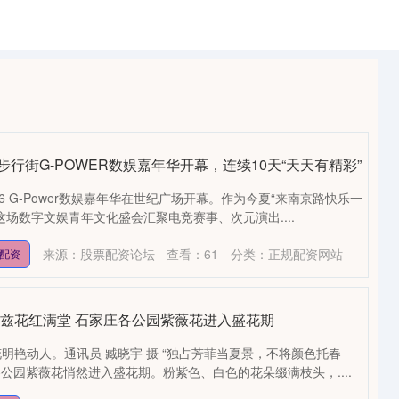
步行街G-POWER数娱嘉年华开幕，连续10天“天天有精彩”
6 G-Power数娱嘉年华在世纪广场开幕。作为今夏“来南京路快乐一
这场数字文娱青年文化盛会汇聚电竞赛事、次元演出....
来源：股票配资论坛
查看：
61
分类：
正规配资网站
配资
 兹花红满堂 石家庄各公园紫薇花进入盛花期
明艳动人。通讯员 臧晓宇 摄 “独占芳菲当夏景，不将颜色托春
各公园紫薇花悄然进入盛花期。粉紫色、白色的花朵缀满枝头，....