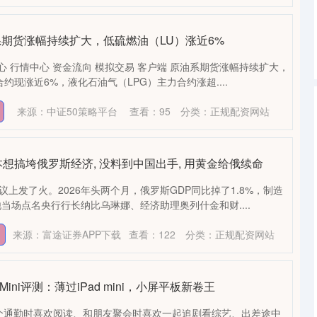
系期货涨幅持续扩大，低硫燃油（LU）涨近6%
心 行情中心 资金流向 模拟交易 客户端 原油系期货涨幅持续扩大，
约现涨近6%，液化石油气（LPG）主力合约涨超....
来源：中证50策略平台
查看：
95
分类：
正规配资网站
本想搞垮俄罗斯经济, 没料到中国出手, 用黄金给俄续命
议上发了火。2026年头两个月，俄罗斯GDP同比掉了1.8%，制造
当场点名央行行长纳比乌琳娜、经济助理奥列什金和财....
来源：富途证券APP下载
查看：
122
分类：
正规配资网站
 Mini评测：薄过iPad mini，小屏平板新卷王
为一个通勤时喜欢阅读、和朋友聚会时喜欢一起追剧看综艺、出差途中