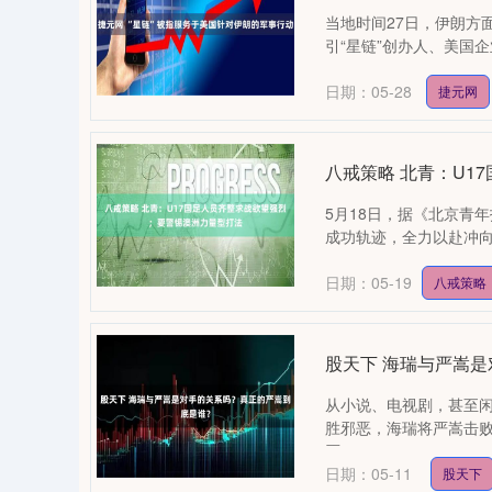
当地时间27日，伊朗方
引“星链”创办人、美国企
日期：05-28
捷元网
八戒策略 北青：U1
5月18日，据《北京青年
成功轨迹，全力以赴冲向U
日期：05-19
八戒策略
股天下 海瑞与严嵩
从小说、电视剧，甚至
胜邪恶，海瑞将严嵩击
否....
日期：05-11
股天下