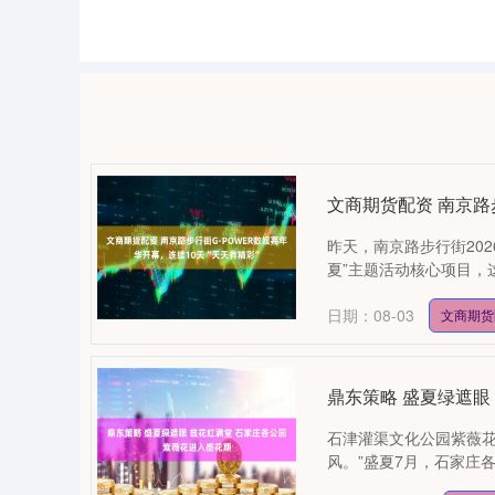
文商期货配资 南京路
昨天，南京路步行街202
夏”主题活动核心项目，
日期：08-03
文商期货
鼎东策略 盛夏绿遮眼
石津灌渠文化公园紫薇花
风。”盛夏7月，石家庄