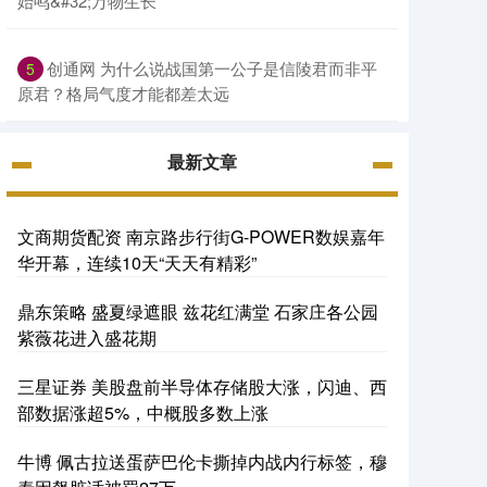
始鸣&#32;万物生长
创通网 为什么说战国第一公子是信陵君而非平
5
原君？格局气度才能都差太远
最新文章
文商期货配资 南京路步行街G-POWER数娱嘉年
华开幕，连续10天“天天有精彩”
鼎东策略 盛夏绿遮眼 兹花红满堂 石家庄各公园
紫薇花进入盛花期
三星证券 美股盘前半导体存储股大涨，闪迪、西
部数据涨超5%，中概股多数上涨
牛博 佩古拉送蛋萨巴伦卡撕掉内战内行标签，穆