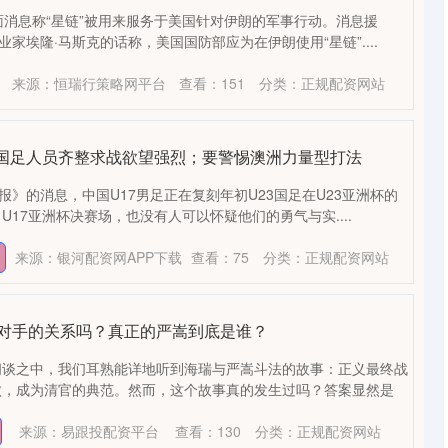
面消息称“星链”被用来服务于美国针对伊朗的军事行动。消息援
业家埃隆·马斯克的话称，美国国防部应为在伊朗使用“星链”....
来源：恒瑞行策略网平台
查看：
151
分类：
正规配资网站
7国足人员齐整求战欲望强烈；要警惕澳洲力量型打法
报》的消息，中国U17男足正在复刻年初U23国足在U23亚洲杯的
17亚洲杯决赛场，也没有人可以怀疑他们的勇气与实....
来源：银河配资网APP下载
查看：
75
分类：
正规配资网站
是对手的关系吗？真正的严嵩到底是谁？
闲谈之中，我们耳熟能详地听到海瑞与严嵩斗法的故事：正义最终战
败，成为清官的典范。然而，这个故事真的发生过吗？答案显然是
来源：易跟投配资平台
查看：
130
分类：
正规配资网站