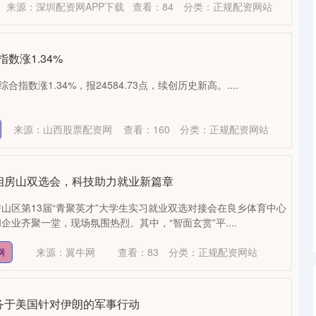
来源：深圳配资网APP下载
查看：
84
分类：
正规配资网站
数涨1.34%
合指数涨1.34%，报24584.73点，续创历史新高。....
来源：山西股票配资网
查看：
160
分类：
正规配资网站
亮相房山双选会，科技助力就业新篇章
京房山区第13届“青聚英才”大学生实习就业双选对接会在良乡体育中心
业齐聚一堂，现场氛围热烈。其中，“智面玄赏”平....
来源：翼牛网
查看：
83
分类：
正规配资网站
网
服务于美国针对伊朗的军事行动