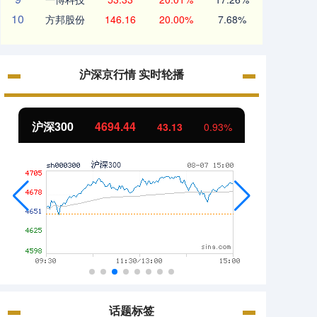
10
方邦股份
146.16
20.00%
7.68%
沪深京行情 实时轮播
沪深300
4694.44
北证5
43.13
0.93%
话题标签