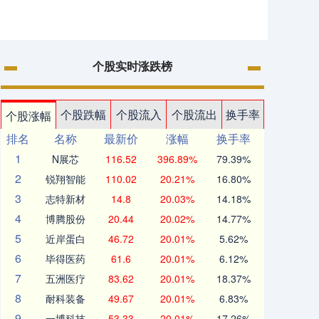
个股实时涨跌榜
个股跌幅
个股流入
个股流出
换手率
个股涨幅
排名
名称
最新价
涨幅
换手率
1
N展芯
116.52
396.89%
79.39%
2
锐翔智能
110.02
20.21%
16.80%
3
志特新材
14.8
20.03%
14.18%
4
博腾股份
20.44
20.02%
14.77%
5
近岸蛋白
46.72
20.01%
5.62%
6
毕得医药
61.6
20.01%
6.12%
7
五洲医疗
83.62
20.01%
18.37%
8
耐科装备
49.67
20.01%
6.83%
9
一博科技
53.33
20.01%
17.26%