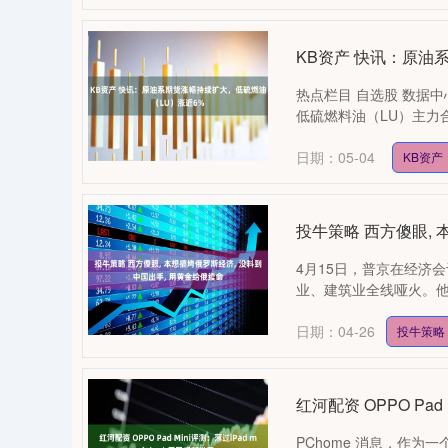
KB资产 快讯：原油
热点栏目 自选股 数据中
低硫燃料油（LU）主力合
日期：05-04
KB资产
投牛策略 西方傻眼, 
4月15日，普京在经济会
业、建筑业全线哑火。他
日期：04-26
投牛策略
红河配资 OPPO Pad
PChome 消息，作