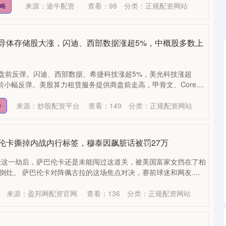
来源：途牛配资
查看：
98
分类：
正规配资网站
策略
半导体存储股大涨，闪迪、西部数据涨超5%，中概股多数上
盘前反弹。闪迪、西部数据、希捷科技涨超5%，美光科技涨超
小幅反弹。美股算力租赁服务提供商盘前走高，甲骨文、Core....
深证成指
14311.01
1.02%
200.89
1.42%
来源：炒股配资平台
查看：
149
分类：
正规配资网站
券
伦卡撕掉内战内行标签，穆泰因飙脏话被罚27万
娃这一劫后，萨巴伦卡还是未能闯过这道关，被美国富家女挡在了柏
倒灶。 萨巴伦卡对阵佩古拉的这场焦点对决，赛前球迷和网友....
来源：盈邦网配资官网
查看：
136
分类：
正规配资网站