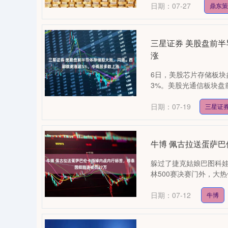
日期：07-27
鼎东
三星证券 美股盘前
涨
6日，美股芯片存储板块
3%。美股光通信板块盘前
0
上证指数
3940.04
164.40
2.13%
39.68
日期：07-19
三星证
牛博 佩古拉送蛋萨巴
躲过了捷克姑娘巴图科
林500赛决赛门外，大热
日期：07-12
牛博