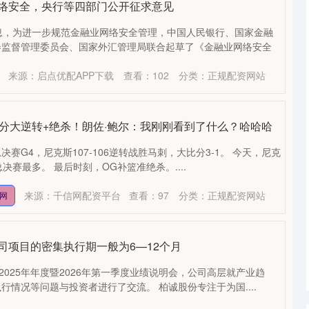
网络安全，央行等四部门公开征求意见
息，为进一步规范金融业网络安全管理，中国人民银行、国家金融
券监督管理委员会、国家外汇管理局联合起草了《金融业网络安全
来源：启点优配APP下载
查看：
102
分类：
正规配资网站
9分大逆转+绝杀！朗佐·鲍尔：我刚刚看到了什么？哈哈哈
总决赛G4，尼克斯107-106逆转战胜马刺，大比分3-1。 今天，尼克
决赛最多。 最后时刻，OG补篮准绝杀。....
来源：千信网配资平台
查看：
97
分类：
正规配资网站
网
司项目的密集执行期一般为6—12个月
2025年年度暨2026年第一季度业绩说明会，公司高层就产业趋
行情况等问题与投资者进行了交流。 柏诚股份专注于为国....