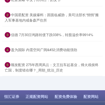
​中国星配资 美媒爆料：因面临威胁，美司法部长“悄悄”搬
2
入军事基地内戒备森严住所
​信德 7月30日鸿路转债下跌038%，转股溢价率9914%
3
​盈为国际 内需空间广阔&#32;消费动能强劲
4
​顺发配资 275年西周风云：文王拉车起基业，烽火戏侯终
5
亡国，制度错在哪？_周朝_统治_历史
恒汇证券
正规配资网站
配资免费体验
配资网站