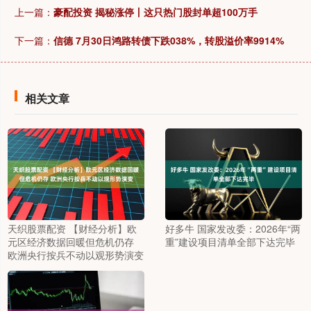
上一篇：
豪配投资 揭秘涨停丨这只热门股封单超100万手
下一篇：
信德 7月30日鸿路转债下跌038%，转股溢价率9914%
相关文章
天织股票配资 【财经分析】欧
好多牛 国家发改委：2026年“两
元区经济数据回暖但危机仍存
重”建设项目清单全部下达完毕
欧洲央行按兵不动以观形势演变