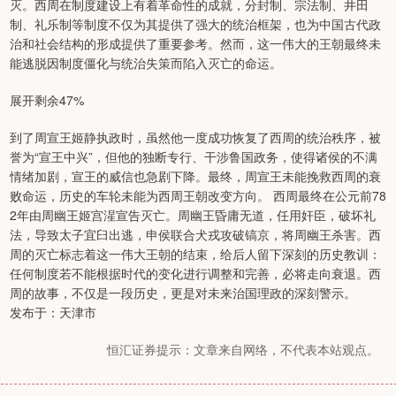
灭。西周在制度建设上有着革命性的成就，分封制、宗法制、井田
制、礼乐制等制度不仅为其提供了强大的统治框架，也为中国古代政
治和社会结构的形成提供了重要参考。然而，这一伟大的王朝最终未
能逃脱因制度僵化与统治失策而陷入灭亡的命运。
展开剩余47%
到了周宣王姬静执政时，虽然他一度成功恢复了西周的统治秩序，被
誉为“宣王中兴”，但他的独断专行、干涉鲁国政务，使得诸侯的不满
情绪加剧，宣王的威信也急剧下降。最终，周宣王未能挽救西周的衰
败命运，历史的车轮未能为西周王朝改变方向。 西周最终在公元前78
2年由周幽王姬宫湦宣告灭亡。周幽王昏庸无道，任用奸臣，破坏礼
法，导致太子宜臼出逃，申侯联合犬戎攻破镐京，将周幽王杀害。西
周的灭亡标志着这一伟大王朝的结束，给后人留下深刻的历史教训：
任何制度若不能根据时代的变化进行调整和完善，必将走向衰退。西
周的故事，不仅是一段历史，更是对未来治国理政的深刻警示。
发布于：天津市
恒汇证券提示：文章来自网络，不代表本站观点。