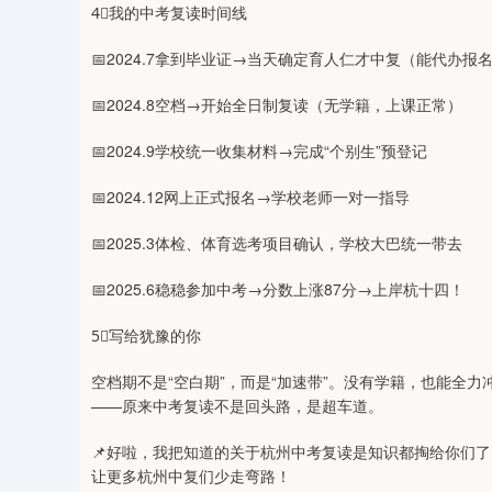
4⃣我的中考复读时间线
📅2024.7拿到毕业证→当天确定育人仁才中复（能代办报
📅2024.8空档→开始全日制复读（无学籍，上课正常）
📅2024.9学校统一收集材料→完成“个别生”预登记
📅2024.12网上正式报名→学校老师一对一指导
📅2025.3体检、体育选考项目确认，学校大巴统一带去
📅2025.6稳稳参加中考→分数上涨87分→上岸杭十四！
5⃣写给犹豫的你
空档期不是“空白期”，而是“加速带”。没有学籍，也能全
——原来中考复读不是回头路，是超车道。
📌好啦，我把知道的关于杭州中考复读是知识都掏给你们
让更多杭州中复们少走弯路！