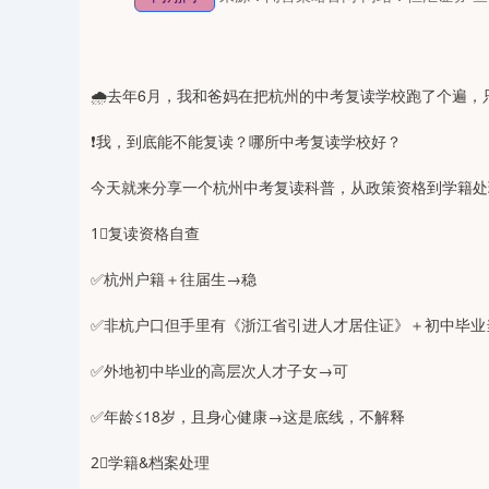
🌧️去年6月，我和爸妈在把杭州的中考复读学校跑了个遍
❗我，到底能不能复读？哪所中考复读学校好？
今天就来分享一个杭州中考复读科普，从政策资格到学籍处
1⃣复读资格自查
✅杭州户籍＋往届生→稳
✅非杭户口但手里有《浙江省引进人才居住证》＋初中毕业
✅外地初中毕业的高层次人才子女→可
✅年龄≤18岁，且身心健康→这是底线，不解释
2⃣学籍&档案处理