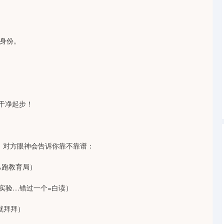
沪深300
4691.07
1.06%
39.76
0.85%
”身份。
，干净起步！
，对方眼神会告诉你靠不靠谱：
己跑教育局）
实验…错过一个=白读）
就拜拜）