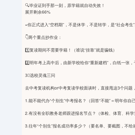
82
深证成指
14259.33
11.47
0.29%
149.21
🔍毕业证到手那一刻，原学籍就自动失效！
展开剩余66%
=你正式进入“空档期”，不是休学，不是转学，是“社会考生
👇两个重点抄作业：
1️⃣复读期间不需要学籍！（谁说“挂靠”就是骗钱）
2️⃣明年考上高中后，由新学校给你“重新建档”，白纸一张
3⃣选校灵魂三问
去中考复读机构or中考复读学校面谈时，直接甩这3个问题
1.能不能代办“个别生”中考报名？（回答“不能”＝明年你自
2.有没有全职教务老师跟进报名节点？（体检、体育、科学
3.往年“个别生”报名成功率多少？（要名单、要截图，不给