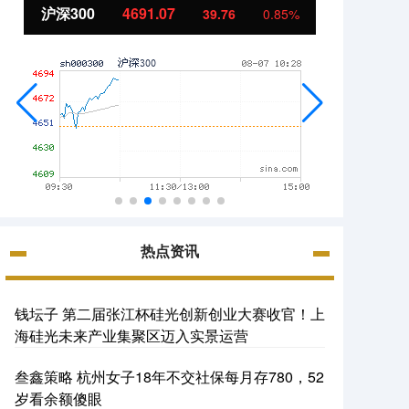
北证50
1118.45
创业
-4.42
-0.39%
热点资讯
钱坛子 第二届张江杯硅光创新创业大赛收官！上
海硅光未来产业集聚区迈入实景运营
叁鑫策略 杭州女子18年不交社保每月存780，52
岁看余额傻眼