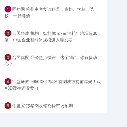
​同翔网 杭州中考复读科普：资格、学籍、选
1
校，一篇讲清！
​云天华成 机构：智能体Token消耗年均增超30
2
倍，中国企业智能体规模进入爆发期
​台面优配 经济热点快评｜这个“新”，你有多动
3
心？
​宏盛证券 9950X3D2风冷首测成绩提前曝光！双
4
X3D缓存还没发力
​牛盘宝 冻猪肉收储托稳市场预期
5