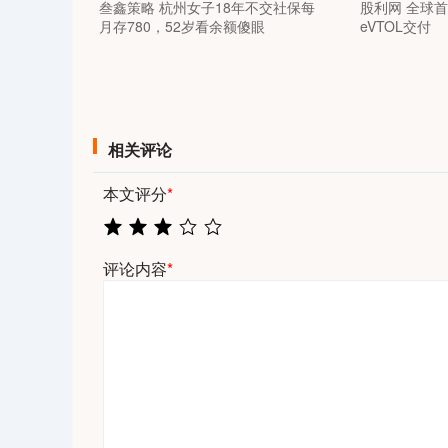
叁鑫策略 杭州女子18年不交社保每
股利网 全球
月存780，52岁看余额傻眼
eVTOL交付
相关评论
本文评分
*
评论内容
*