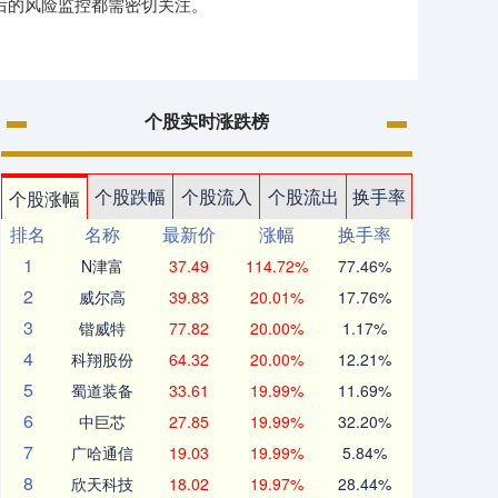
资后的风险监控都需密切关注。
个股实时涨跌榜
个股跌幅
个股流入
个股流出
换手率
个股涨幅
排名
名称
最新价
涨幅
换手率
1
N津富
37.49
114.72%
77.46%
2
威尔高
39.83
20.01%
17.76%
3
锴威特
77.82
20.00%
1.17%
4
科翔股份
64.32
20.00%
12.21%
5
蜀道装备
33.61
19.99%
11.69%
6
中巨芯
27.85
19.99%
32.20%
7
广哈通信
19.03
19.99%
5.84%
8
欣天科技
18.02
19.97%
28.44%