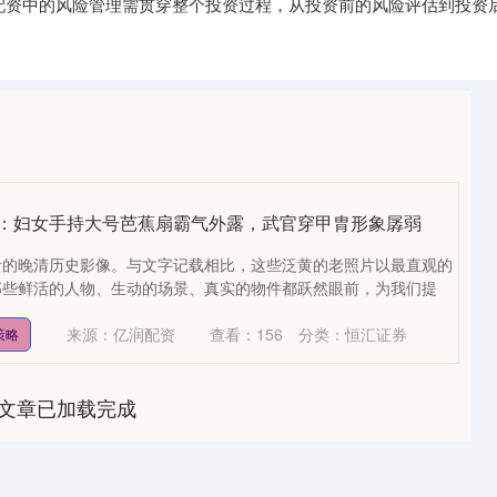
股票配资中的风险管理需贯穿整个投资过程，从投资前的风险评估到投
片：妇女手持大号芭蕉扇霸气外露，武官穿甲胄形象孱弱
贵的晚清历史影像。与文字记载相比，这些泛黄的老照片以最直观的
那些鲜活的人物、生动的场景、真实的物件都跃然眼前，为我们提
来源：亿润配资
查看：
156
分类：
恒汇证券
策略
文章已加载完成