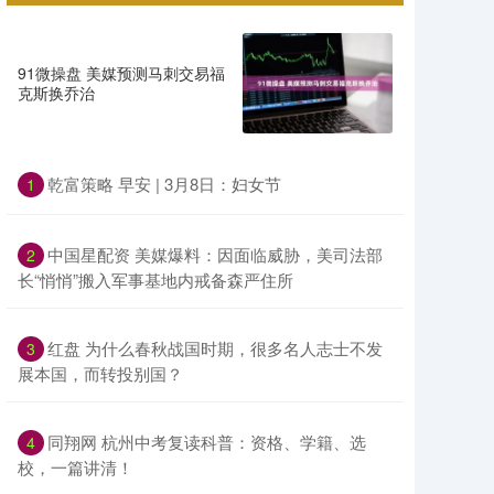
91微操盘 美媒预测马刺交易福
克斯换乔治
乾富策略 早安 | 3月8日：妇女节
1
中国星配资 美媒爆料：因面临威胁，美司法部
2
长“悄悄”搬入军事基地内戒备森严住所
红盘 为什么春秋战国时期，很多名人志士不发
3
展本国，而转投别国？
同翔网 杭州中考复读科普：资格、学籍、选
4
校，一篇讲清！