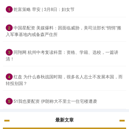
乾富策略 早安 | 3月8日：妇女节
1
中国星配资 美媒爆料：因面临威胁，美司法部长“悄悄”搬
2
入军事基地内戒备森严住所
同翔网 杭州中考复读科普：资格、学籍、选校，一篇讲
3
清！
红盘 为什么春秋战国时期，很多名人志士不发展本国，而
4
转投别国？
51我也要配资 伊朗称大不里士一住宅楼遭袭
5
最新文章