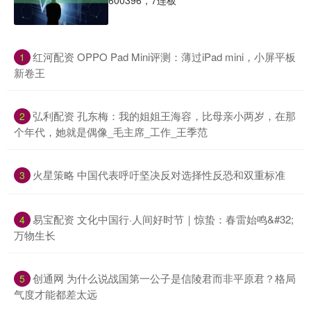
600396，7连板
​红河配资 OPPO Pad Mini评测：薄过iPad mini，小屏平板
1
新卷王
​弘利配资 孔东梅：我的姐姐王海容，比母亲小两岁，在那
2
个年代，她就是偶像_毛主席_工作_王季范
​火星策略 中国代表呼吁坚决反对选择性反恐和双重标准
3
​易宝配资 文化中国行·人间好时节｜惊蛰：春雷始鸣&#32;
4
万物生长
​创通网 为什么说战国第一公子是信陵君而非平原君？格局
5
气度才能都差太远