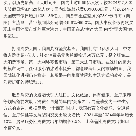
次，创历史新高。8天时间里，国内出游8.88亿人次，较2024年7天国
庆节假日增加1.23亿人次；国内出游总花费8090.06亿元，较2024年7
天国庆节假日增加1081.89亿元。商务部重点监测的78个步行街（商
圈）客流量、营业额同比分别增长8.8%和6.0%。国庆中秋长假再次展
现出中国消费市场的巨大潜力，中国正在从“生产大国”向“消费大国”稳
步迈进。
打造消费大国，我国具有坚实基础。我国拥有14亿多人口，中等
收入群体超4亿人，社会消费品零售总额接近50万亿元，是全球第二
大消费市场、第一大网络零售市场、第二大进口市场。在这样的超大
规模市场中，任何微小的渗透率提升，都意味着巨大的市场增量。我
国城镇化进程仍在推进，其所带来的集聚效应和生活方式的改变，是
消费扩张的持续动力。
服务消费的快速增长引人注目。文化旅游、体育健康、医疗康养
等领域蓬勃发展，消费不再是简单的“买东西”，而是演变为一种生活
方式的表达。数据显示，“十四五”时期，我国教育文化娱乐、交通通
信、医疗保健等发展型消费支出较快增长，2021年至2024年年均增长
10%；居民服务性消费支出年均增长9.5%，比商品性消费支出快3.8
个百分点。