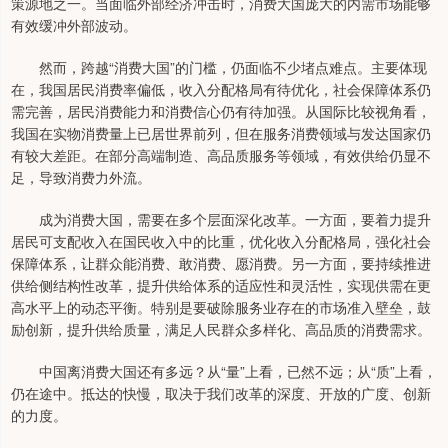
策源地之一。当面临外部经济冲击时，消费大国庞大的内需市场能够
有效缓冲外部波动。
然而，跨越“消费大国”的门槛，仍面临不少堵点难点。主要体现
在，我国居民消费率偏低，收入分配格局有待优化，社会保障体系仍
需完善，居民消费能力和消费信心仍有待加强。从国际比较视角看，
我国在实物消费量上已居世界前列，但在服务消费领域与发达国家仍
有较大差距。在部分高端制造、高品质服务等领域，有效供给仍显不
足，导致消费力外流。
成为消费大国，需要在多个层面深化改革。一方面，要着力提升
居民可支配收入在国民收入中的比重，优化收入分配格局，强化社会
保障体系，让群众能消费、敢消费、愿消费。另一方面，要持续推进
供给侧结构性改革，提升供给体系的适应性和灵活性，实现供需在更
高水平上的动态平衡。特别是要破除服务业存在的市场准入壁垒，鼓
励创新，提升供给质量，满足人民群众多样化、高品质的消费需求。
中国离消费大国还有多远？从“量”上看，已然不远；从“质”上看，
仍在途中。抵达的快慢，取决于我们改革的深度、开放的广度、创新
的力度。