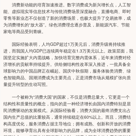
消费新动能的培育加速推进。数字消费成为新兴增长点，人工智
能、虚拟现实等信息技术与传统消费场景深度融合，直播电商、即时
零售等新业态不仅创造了新的消费场景，也极大提升了交易效率，成
为消费增长的“放大器”。绿色消费理念逐步普及，新能源汽车、节能
家电等商品受到青睐。
国际经验表明，人均GDP超过1万美元后，消费升级将持续推
进，而我国人均GDP已连续两年稳定在1.3万美元以上。政策层面，我
国坚定实施扩大内需战略，加快培育完整内需体系，近年来消费对经
济增长的贡献率持续提升。供给侧结构性改革深入推进，一批具备全
球影响力的中国品牌正在崛起。国庆中秋假期，服务体验类消费、绿
色智能商品、国潮消费成为主要亮点，正是消费市场从规模扩张向质
量提升转型的生动写照。
一个被称为“消费大国”的国家，不仅是消费总量大，它更是一个
结构性和质量性的概念，指向的是一种经济增长由国内消费特别是居
民消费驱动的发展模式。从国际经验看，消费大国的最终消费支出占
国内生产总值的比重较高，通常持续稳定在60%以上。而且，消费结
构高度优化，服务消费占据主导地位；拥有成熟、创新和开放的消费
环境，能够孕育出具有全球影响力的品牌，成为全球消费趋势的重要