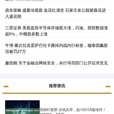
鼎东策略 盛夏绿遮眼 兹花红满堂 石家庄各公园紫薇花进
入盛花期
三星证券 美股盘前半导体存储股大涨，闪迪、西部数据涨
超5%，中概股多数上涨
牛博 佩古拉送蛋萨巴伦卡撕掉内战内行标签，穆泰因飙脏
话被罚27万
趣投顾 关于金融业网络安全，央行等四部门公开征求意见
推荐资讯
指南针股票 全线反弹，超100只A股涨停！